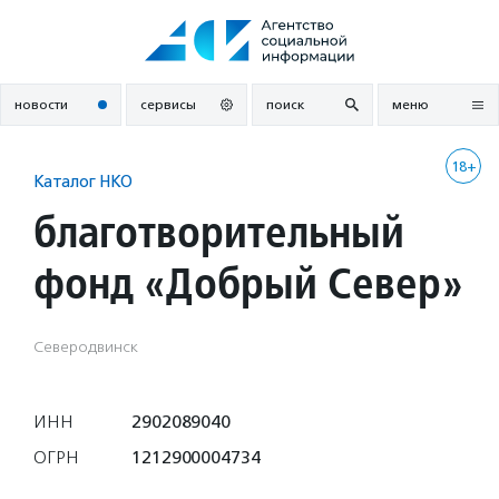
Перейти
к
содержанию
новости
сервисы
поиск
меню
18+
Каталог НКО
благотворительный
фонд «Добрый Север»
Северодвинск
ИНН
2902089040
ОГРН
1212900004734