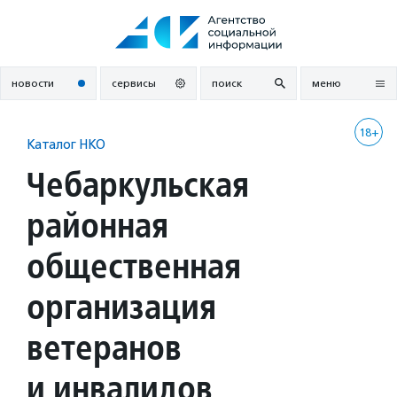
Перейти
к
содержанию
новости
сервисы
поиск
меню
18+
Каталог НКО
Чебаркульская
районная
общественная
организация
ветеранов
и инвалидов