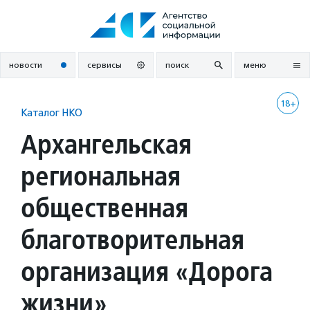
Перейти
к
содержанию
новости
сервисы
поиск
меню
18+
Каталог НКО
Архангельская
региональная
общественная
благотворительная
организация «Дорога
жизни»