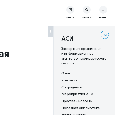
лента
поиск
меню
18+
АСИ
ая
Экспертная организация
и информационное
агентство некоммерческого
—
сектора
О нас
Контакты
Сотрудники
Мероприятия АСИ
Прислать новость
Полезная библиотека
Наши издания