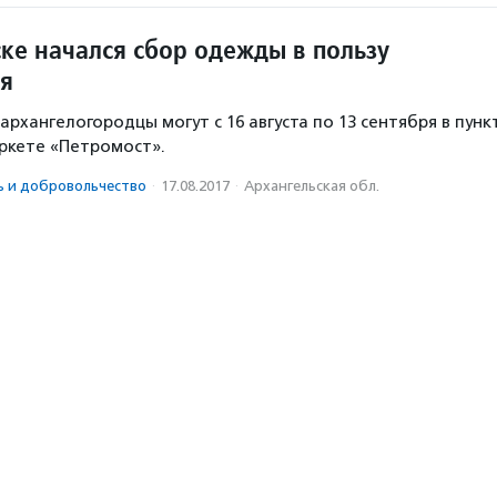
ке начался сбор одежды в пользу
я
рхангелогородцы могут с 16 августа по 13 сентября в пунк
ркете «Петромост».
ь и доброволь­чест­во
·
17.08.2017
·
Архангельская обл.