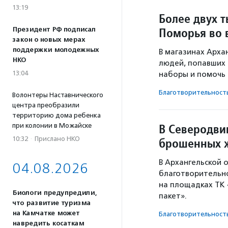
13:19
Более двух 
Поморья во 
Президент РФ подписал
закон о новых мерах
поддержки молодежных
В магазинах Арха
НКО
людей, попавших 
13:04
наборы и помочь
Благотвори­тель­ност
Волонтеры Наставнического
центра преобразили
территорию дома ребенка
В Северодви
при колонии в Можайске
10:32
·
Прислано НКО
брошенных 
В Архангельской 
04.08.2026
благотворительн
на площадках ТК 
Биологи предупредили,
пакет».
что развитие туризма
на Камчатке может
Благотвори­тель­ност
навредить косаткам