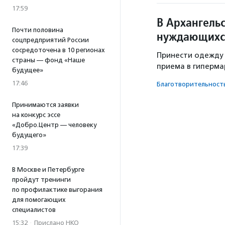
17:59
В Архангельс
Почти половина
нуждающихс
соцпредприятий России
сосредоточена в 10 регионах
Принести одежду а
страны — фонд «Наше
приема в гиперма
будущее»
17:46
Благотвори­тель­ност
Принимаются заявки
на конкурс эссе
«Добро.Центр — человеку
будущего»
17:39
В Москве и Петербурге
пройдут тренинги
по профилактике выгорания
для помогающих
специалистов
15:32
·
Прислано НКО