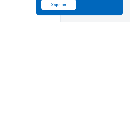
Хорошо
Мы в соц.сетях
ВКонтакте
Дзен