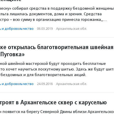
весну» собирал средства в поддержку бездомной женщины
Ольга лишилась документов, дома и зрения. Средства
стро – всю сумму в организацию принесла горожанка,,…
ь и доброволь­чест­во
·
06.03.2019
·
Архангельская обл.
ске открылась благотворительная швейная
«Пуговка»
ной швейной мастерской будут проходить бесплатные
кто хочет научиться лоскутному шитью. Здесь же будут шит
 бездомных и для благотворительных акций.
ь и доброволь­чест­во
·
24.09.2018
·
Архангельская обл.
троят в Архангельске сквер с каруселью
» появится на берегу Северной Двины вблизи Архангельско