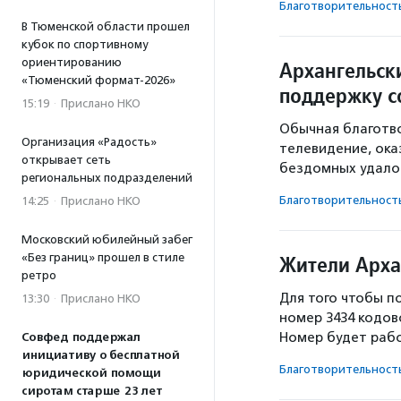
Благотвори­тель­ност
В Тюменской области прошел
кубок по спортивному
ориентированию
Архангельск
«Тюменский формат-2026»
поддержку с
15:19
·
Прислано НКО
Обычная благотво
Организация «Радость»
телевидение, ока
открывает сеть
бездомных удалос
региональных подразделений
Благотвори­тель­ност
14:25
·
Прислано НКО
Московский юбилейный забег
«Без границ» прошел в стиле
Жители Арха
ретро
Для того чтобы п
13:30
·
Прислано НКО
номер 3434 кодов
Номер будет рабо
Совфед поддержал
инициативу о бесплатной
Благотвори­тель­ност
юридической помощи
сиротам старше 23 лет