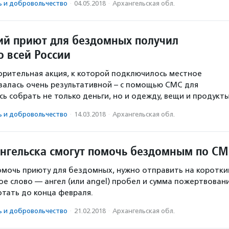
ь и доброволь­чест­во
·
04.05.2018
·
Архангельская обл.
ий приют для бездомных получил
о всей России
рительная акция, к которой подключилось местное
залась очень результативной – с помощью СМС для
ь собрать не только деньги, но и одежду, вещи и продукты
ь и доброволь­чест­во
·
14.03.2018
·
Архангельская обл.
нгельска смогут помочь бездомным по С
омочь приюту для бездомных, нужно отправить на коротки
ое слово — ангел (или angel) пробел и сумма пожертвовани
тать до конца февраля.
ь и доброволь­чест­во
·
21.02.2018
·
Архангельская обл.