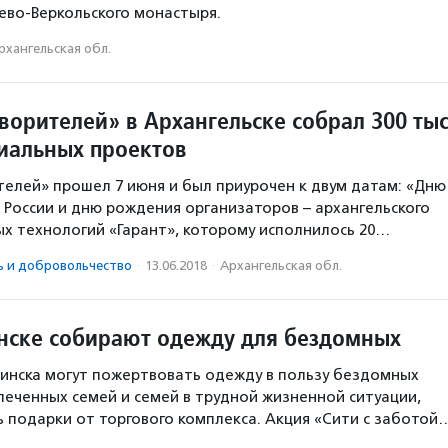
во-Веркольского монастыря.
рхангельская обл.
ворителей» в Архангельске собрал 300 тыс
циальных проектов
телей» прошел 7 июня и был приурочен к двум датам: «Дню
 России и дню рождения организаторов – архангельского
х технологий «Гарант», которому исполнилось 20…
ь и доброволь­чест­во
·
13.06.2018
·
Архангельская обл.
нске собирают одежду для бездомных
инска могут пожертвовать одежду в пользу бездомных
еченных семей и семей в трудной жизненной ситуации,
ь подарки от торгового комплекса. Акция «Сити с заботой