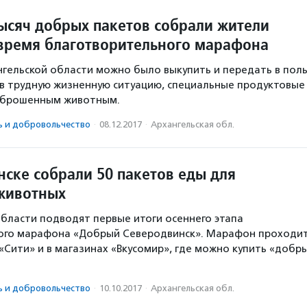
тысяч добрых пакетов собрали жители
время благотворительного марафона
нгельской области можно было выкупить и передать в поль
в трудную жизненную ситуацию, специальные продуктовые
 брошенным животным.
ь и доброволь­чест­во
·
08.12.2017
·
Архангельская обл.
нске собрали 50 пакетов еды для
животных
области подводят первые итоги осеннего этапа
ого марафона «Добрый Северодвинск». Марафон проходи
«Сити» и в магазинах «Вкусомир», где можно купить «добр
ь и доброволь­чест­во
·
10.10.2017
·
Архангельская обл.