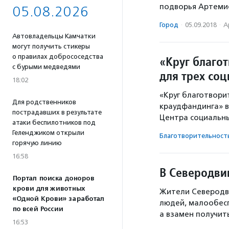
подворья Артемие
05.08.2026
Город
·
05.09.2018
·
А
Автовладельцы Камчатки
могут получить стикеры
о правилах добрососедства
«Круг благот
с бурыми медведями
для трех со
18:02
«Круг благотвори
Для родственников
краудфандинга» в
пострадавших в результате
Центра социальны
атаки беспилотников под
Геленджиком открыли
Благотвори­тель­ност
горячую линию
16:58
В Северодви
Портал поиска доноров
крови для животных
Жители Северодв
«Одной Крови» заработал
людей, малообесп
по всей России
а взамен получит
16:53