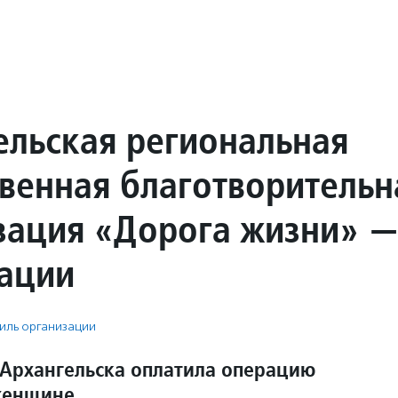
ельская региональная
венная благотворительн
зация «Дорога жизни» 
ации
иль организации
Архангельска оплатила операцию
женщине