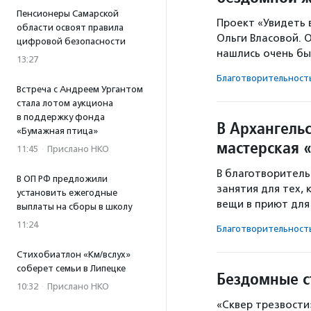
Пенсионеры Самарской
Проект «Увидеть 
области освоят правила
Ольги Власовой. 
цифровой безопасности
нашлись очень бы
13:27
Благотвори­тель­ност
Встреча с Андреем Ургантом
стала лотом аукциона
в поддержку фонда
В Архангель
«Бумажная птица»
мастерская 
11:45
·
Прислано НКО
В благотворитель
В ОП РФ предложили
занятия для тех, 
установить ежегодные
вещи в приют для
выплаты на сборы в школу
11:24
Благотвори­тель­ност
Стихобиатлон «Км/вслух»
соберет семьи в Липецке
Бездомные с
10:32
·
Прислано НКО
«Сквер трезвости