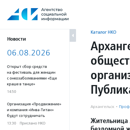
Перейти
к
содержанию
Каталог НКО
Новости
Арханг
06.08.2026
общест
Открыт сбор средств
органи
на фестиваль для женщин
с онкозаболеваниями «Еще
Публик
краше в танце»
14:50
Организация «Продвижение»
Архангельск
·
Проф
и компания «Инва-Титан»
будут сотрудничать
Жительница 
13:30
·
Прислано НКО
бездомной 