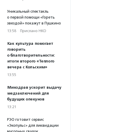
Уникальный спектакль
о первой помощи «Гореть
звездой» покажут в Пушкино
13:58
·
Прислано НКО
Как культура помогает
говорить
о благотворительности:
итоги второго «Теплого
вечера с Кольским»
13:55
Минздрав ускорит выдачу
медзаключений для
будущих опекунов
13:21
РЭО готовит сервис
«Экопульс» для ликвидации
мусорных свалок