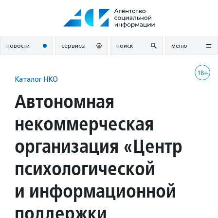
Перейти
к
содержанию
новости
сервисы
поиск
меню
18+
Каталог НКО
Автономная
некоммерческая
организация «Центр
психологической
и информационной
поддержки