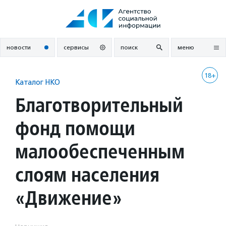
Перейти
к
содержанию
новости
сервисы
поиск
меню
18+
Каталог НКО
Благотворительный
фонд помощи
малообеспеченным
слоям населения
«Движение»