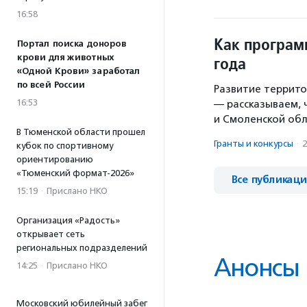
16:58
Как програм
Портал поиска доноров
крови для животных
года
«Одной Крови» заработал
по всей России
Развитие террито
16:53
— рассказываем, 
и Смоленской обл
В Тюменской области прошел
Гранты и конкурсы
·
2
кубок по спортивному
ориентированию
«Тюменский формат-2026»
Все публикац
15:19
·
Прислано НКО
Организация «Радость»
открывает сеть
региональных подразделений
Анонсы
14:25
·
Прислано НКО
Московский юбилейный забег