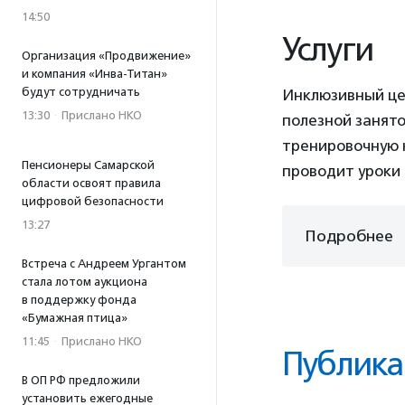
14:50
Услуги
Организация «Продвижение»
и компания «Инва-Титан»
будут сотрудничать
Инклюзивный це
13:30
·
Прислано НКО
полезной занят
тренировочную к
Пенсионеры Самарской
проводит уроки 
области освоят правила
цифровой безопасности
13:27
Подробнее
Встреча с Андреем Ургантом
стала лотом аукциона
в поддержку фонда
«Бумажная птица»
11:45
·
Прислано НКО
Публика
В ОП РФ предложили
установить ежегодные