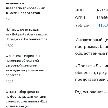
пациентам
незарегистрированных
ИНН
46322
в России препаратов
ОГРН
11946
17:30
Веб-сайт
https:
Началась регистрация
на «Добрый забег» в парке
Победы на Поклонной горе
Инклюзивный це
17:00
программы, бла
общественные п
Фонд «Наш Норильск»
напомнил об осенней
«Проект «Дышим
заявочной кампании
на поддержку социальных
общества, где д
проектов
представители 
16:31
Год основания – 
Открыт сбор средств
на фестиваль для женщин
с онкозаболеваниями «Еще
краше в танце»