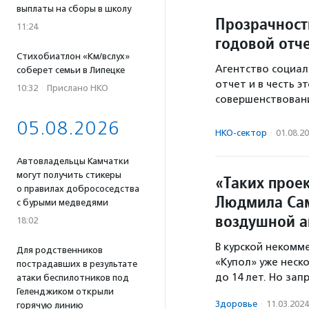
выплаты на сборы в школу
Прозрачност
11:24
годовой отч
Стихобиатлон «Км/вслух»
Агентство социа
соберет семьи в Липецке
отчет и в честь 
10:32
·
Прислано НКО
совершенствовани
05.08.2026
НКО-сектор
·
01.08.2
Автовладельцы Камчатки
могут получить стикеры
«Таких проек
о правилах добрососедства
Людмила Сам
с бурыми медведями
воздушной а
18:02
В курской некомм
Для родственников
«Купол» уже неск
пострадавших в результате
до 14 лет. Но за
атаки беспилотников под
Геленджиком открыли
Здоровье
·
11.03.2024
горячую линию