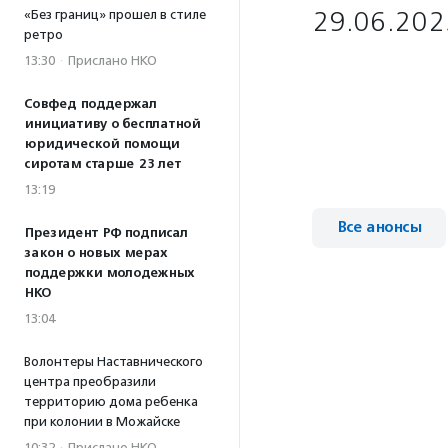
29.06.202
«Без границ» прошел в стиле
ретро
13:30
·
Прислано НКО
Совфед поддержал
инициативу о бесплатной
юридической помощи
сиротам старше 23 лет
13:19
Все анонсы
Президент РФ подписал
закон о новых мерах
поддержки молодежных
НКО
13:04
Волонтеры Наставнического
центра преобразили
территорию дома ребенка
при колонии в Можайске
10:32
·
Прислано НКО