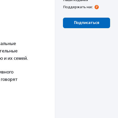
Поддержать нас
Подписаться
иальные
ательные
 и их семей.
ивного
 говорят