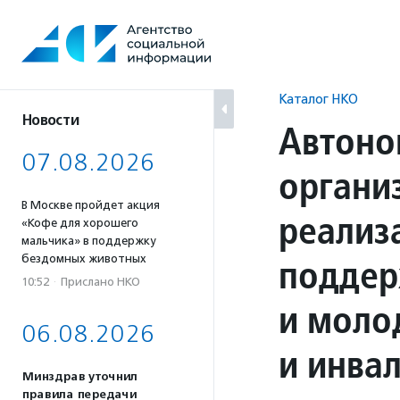
Перейти
к
содержанию
Каталог НКО
Новости
Автоно
07.08.2026
органи
В Москве пройдет акция
реализ
«Кофе для хорошего
мальчика» в поддержку
поддер
бездомных животных
10:52
·
Прислано НКО
и моло
06.08.2026
и инва
Минздрав уточнил
правила передачи