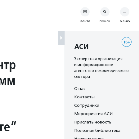
лента
поиск
меню
18+
АСИ
нтр
Экспертная организация
и информационное
агентство некоммерческого
амм
сектора
О нас
Контакты
Сотрудники
Мероприятия АСИ
те“
Прислать новость
Полезная библиотека
Наши издания