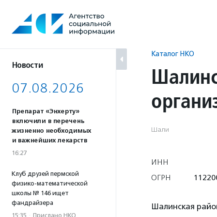
Перейти
к
содержанию
Каталог НКО
Новости
Шалинс
07.08.2026
органи
Препарат «Энхерту»
включили в перечень
Шали
жизненно необходимых
и важнейших лекарств
16:27
ИНН
Клуб друзей пермской
ОГРН
11220
физико-математической
школы № 146 ищет
фандрайзера
Шалинская райо
15:35
·
Прислано НКО