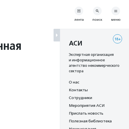
лента
поиск
меню
18+
нная
АСИ
Экспертная организация
и информационное
агентство некоммерческого
сектора
О нас
Контакты
Сотрудники
Мероприятия АСИ
Прислать новость
Полезная библиотека
Наши издания