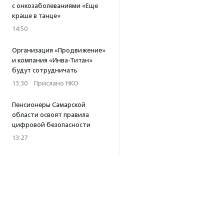
с онкозаболеваниями «Еще
краше в танце»
14:50
Организация «Продвижение»
и компания «Инва-Титан»
будут сотрудничать
13:30
·
Прислано НКО
Пенсионеры Самарской
области освоят правила
цифровой безопасности
13:27
Встреча с Андреем Ургантом
стала лотом аукциона
в поддержку фонда
«Бумажная птица»
11:45
·
Прислано НКО