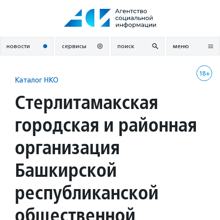
Перейти
к
содержанию
новости
сервисы
поиск
меню
18+
Каталог НКО
Стерлитамакская
городская и районная
организация
Башкирской
республиканской
общественной