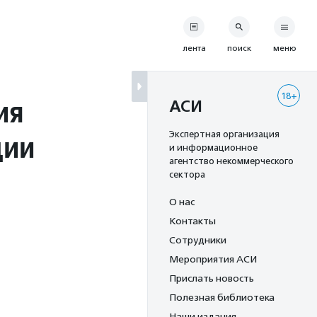
лента
поиск
меню
18+
ия
АСИ
ции
Экспертная организация
и информационное
агентство некоммерческого
сектора
О нас
Контакты
Сотрудники
Мероприятия АСИ
Прислать новость
Полезная библиотека
Наши издания