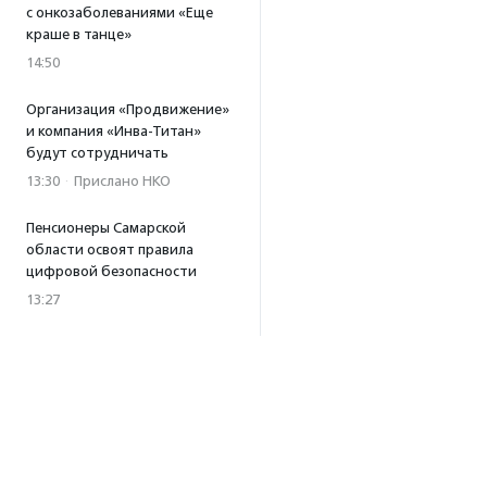
с онкозаболеваниями «Еще
краше в танце»
14:50
Организация «Продвижение»
и компания «Инва-Титан»
будут сотрудничать
13:30
·
Прислано НКО
Пенсионеры Самарской
области освоят правила
цифровой безопасности
13:27
Встреча с Андреем Ургантом
стала лотом аукциона
в поддержку фонда
«Бумажная птица»
11:45
·
Прислано НКО