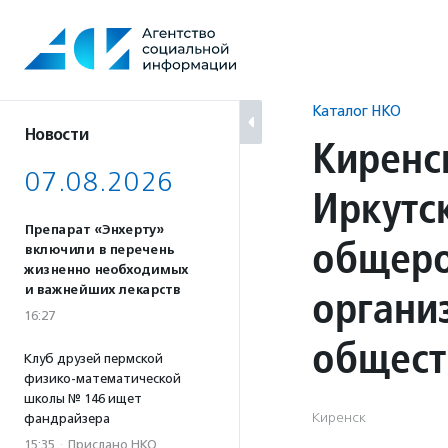
Перейти
к
содержанию
Каталог НКО
Новости
Киренс
07.08.2026
Иркутс
Препарат «Энхерту»
общеро
включили в перечень
жизненно необходимых
органи
и важнейших лекарств
16:27
общест
Клуб друзей пермской
физико-математической
школы № 146 ищет
Киренск
фандрайзера
15:35
·
Прислано НКО