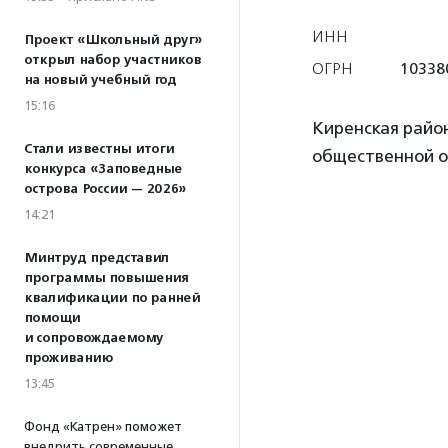
ИНН
Проект «Школьный друг»
открыл набор участников
ОГРН
10338
на новый учебный год
15:16
Киренская райо
Стали известны итоги
общественной о
конкурса «Заповедные
острова России — 2026»
14:21
Минтруд представил
программы повышения
квалификации по ранней
помощи
и сопровождаемому
проживанию
13:45
Фонд «Катрен» поможет
внедрить современные