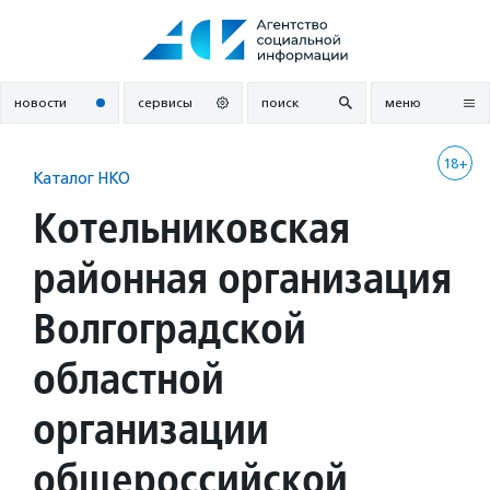
Перейти
к
содержанию
новости
сервисы
поиск
меню
18+
Каталог НКО
Котельниковская
районная организация
Волгоградской
областной
организации
общероссийской