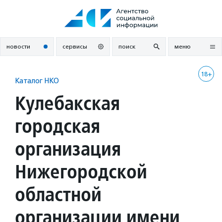
Перейти
к
содержанию
новости
сервисы
поиск
меню
18+
Каталог НКО
Кулебакская
городская
организация
Нижегородской
областной
организации имени