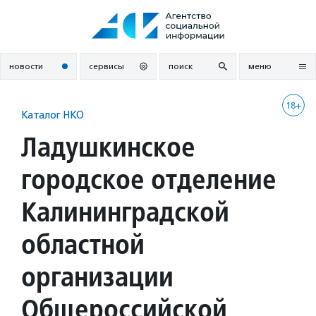
Перейти
к
содержанию
новости
сервисы
поиск
меню
18+
Каталог НКО
Ладушкинское
городское отделение
Калининградской
областной
организации
Общероссийской