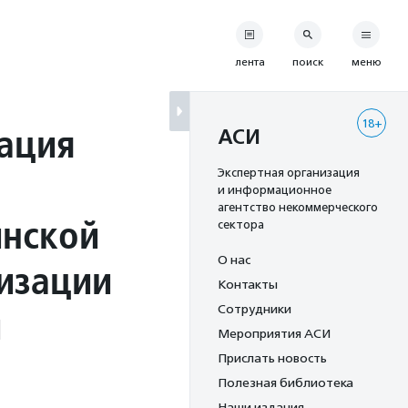
лента
поиск
меню
18+
ация
АСИ
Экспертная организация
и информационное
агентство некоммерческого
инской
сектора
О нас
изации
Контакты
й
Сотрудники
Мероприятия АСИ
Прислать новость
Полезная библиотека
Наши издания