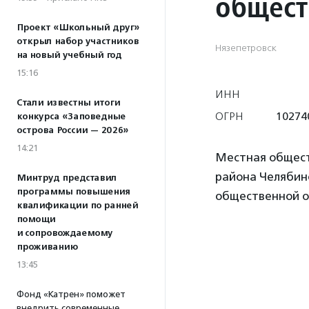
общест
Проект «Школьный друг»
открыл набор участников
Нязепетровск
на новый учебный год
15:16
ИНН
Стали известны итоги
ОГРН
10274
конкурса «Заповедные
острова России — 2026»
14:21
Местная общест
района Челябин
Минтруд представил
программы повышения
общественной о
квалификации по ранней
помощи
и сопровождаемому
проживанию
13:45
Фонд «Катрен» поможет
внедрить современные