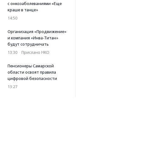
с онкозаболеваниями «Еще
краше в танце»
14:50
Организация «Продвижение»
и компания «Инва-Титан»
будут сотрудничать
13:30
·
Прислано НКО
Пенсионеры Самарской
области освоят правила
цифровой безопасности
13:27
Встреча с Андреем Ургантом
стала лотом аукциона
в поддержку фонда
«Бумажная птица»
11:45
·
Прислано НКО