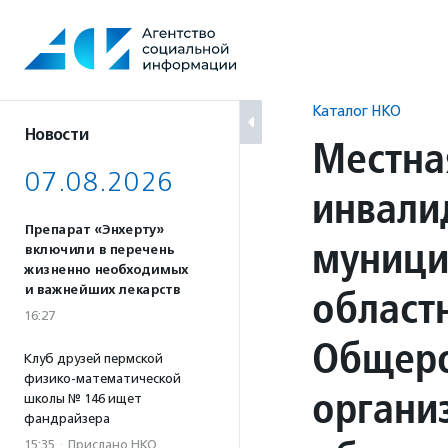
Перейти
к
содержанию
Каталог НКО
Новости
Местна
07.08.2026
инвали
Препарат «Энхерту»
муници
включили в перечень
жизненно необходимых
област
и важнейших лекарств
16:27
Общеро
Клуб друзей пермской
физико-математической
органи
школы № 146 ищет
фандрайзера
15:35
·
Прислано НКО