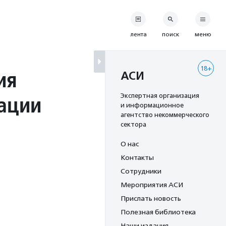
лента
поиск
меню
18+
ия
АСИ
ации
Экспертная организация
и информационное
агентство некоммерческого
сектора
О нас
Контакты
Сотрудники
Мероприятия АСИ
Прислать новость
Полезная библиотека
Наши издания