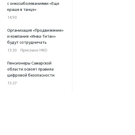
с онкозаболеваниями «Еще
краше в танце»
14:50
Организация «Продвижение»
и компания «Инва-Титан»
будут сотрудничать
13:30
·
Прислано НКО
Пенсионеры Самарской
области освоят правила
цифровой безопасности
13:27
Встреча с Андреем Ургантом
стала лотом аукциона
в поддержку фонда
«Бумажная птица»
11:45
·
Прислано НКО