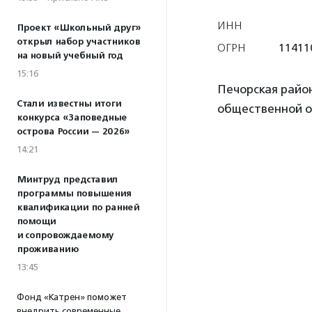
ИНН
Проект «Школьный друг»
открыл набор участников
ОГРН
11411
на новый учебный год
15:16
Печорская райо
Стали известны итоги
общественной о
конкурса «Заповедные
острова России — 2026»
14:21
Минтруд представил
программы повышения
квалификации по ранней
помощи
и сопровождаемому
проживанию
13:45
Фонд «Катрен» поможет
внедрить современные