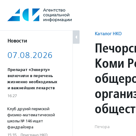
Перейти
к
содержанию
Каталог НКО
Новости
Печорс
07.08.2026
Коми Р
Препарат «Энхерту»
общеро
включили в перечень
жизненно необходимых
органи
и важнейших лекарств
16:27
общест
Клуб друзей пермской
физико-математической
школы № 146 ищет
Печора
фандрайзера
15:35
·
Прислано НКО