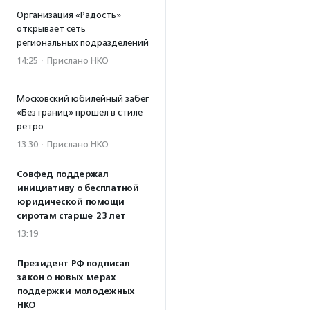
Организация «Радость»
открывает сеть
региональных подразделений
14:25
·
Прислано НКО
Московский юбилейный забег
«Без границ» прошел в стиле
ретро
13:30
·
Прислано НКО
Совфед поддержал
инициативу о бесплатной
юридической помощи
сиротам старше 23 лет
13:19
Президент РФ подписал
закон о новых мерах
поддержки молодежных
НКО