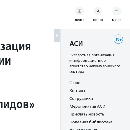
лента
поиск
меню
18+
изация
АСИ
ии
Экспертная организация
и информационное
агентство некоммерческого
сектора
О нас
Контакты
лидов»
Сотрудники
Мероприятия АСИ
Прислать новость
Полезная библиотека
Наши издания