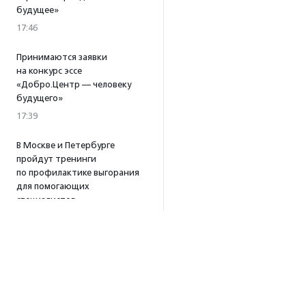
будущее»
17:46
Принимаются заявки
на конкурс эссе
«Добро.Центр — человеку
будущего»
17:39
В Москве и Петербурге
пройдут тренинги
по профилактике выгорания
для помогающих
специалистов
15:32
·
Прислано НКО
Уникальный спектакль
о первой помощи «Гореть
звездой» покажут в Пушкино
13:58
·
Прислано НКО