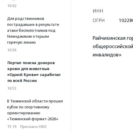
18:02
ИНН
Для родственников
ОГРН
10228
пострадавших в результате
атаки беспилотников под
Геленджиком открыли
Райчихинская го
горячую линию
общероссийской
16:58
инвалидов»
Портал поиска доноров
крови для животных
«Одной Крови» заработал
по всей России
16:53
В Тюменской области прошел
кубок по спортивному
ориентированию
«Тюменский формат-2026»
15:19
·
Прислано НКО