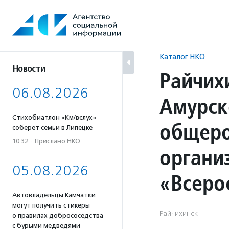
Перейти
к
содержанию
Каталог НКО
Новости
Райчих
06.08.2026
Амурск
Стихобиатлон «Км/вслух»
общеро
соберет семьи в Липецке
10:32
·
Прислано НКО
органи
05.08.2026
«Всеро
Автовладельцы Камчатки
могут получить стикеры
Райчихинск
о правилах добрососедства
с бурыми медведями