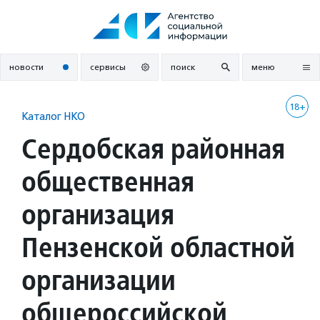
Перейти
к
содержанию
новости
сервисы
поиск
меню
18+
Каталог НКО
Сердобская районная
общественная
организация
Пензенской областной
организации
общероссийской