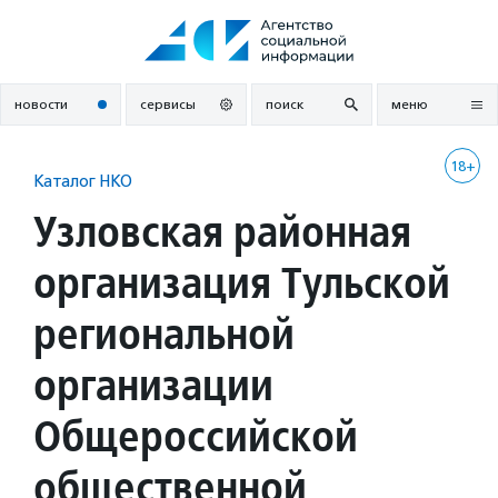
Перейти
к
содержанию
новости
сервисы
поиск
меню
18+
Каталог НКО
Узловская районная
организация Тульской
региональной
организации
Общероссийской
общественной