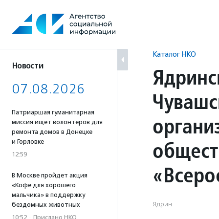
Перейти
к
содержанию
Каталог НКО
Новости
Ядринс
07.08.2026
Чувашс
Патриаршая гуманитарная
органи
миссия ищет волонтеров для
ремонта домов в Донецке
общест
и Горловке
12:59
«Всеро
В Москве пройдет акция
«Кофе для хорошего
мальчика» в поддержку
Ядрин
бездомных животных
10:52
·
Прислано НКО