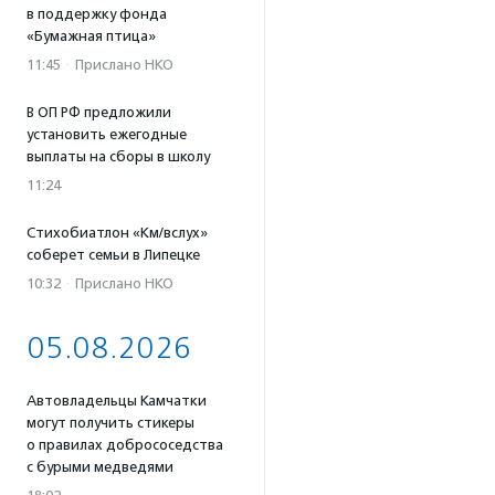
в поддержку фонда
«Бумажная птица»
11:45
·
Прислано НКО
В ОП РФ предложили
установить ежегодные
выплаты на сборы в школу
11:24
Стихобиатлон «Км/вслух»
соберет семьи в Липецке
10:32
·
Прислано НКО
05.08.2026
Автовладельцы Камчатки
могут получить стикеры
о правилах добрососедства
с бурыми медведями