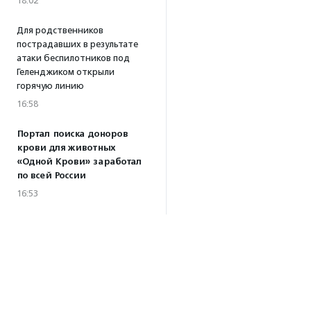
18:02
Для родственников
пострадавших в результате
атаки беспилотников под
Геленджиком открыли
горячую линию
16:58
Портал поиска доноров
крови для животных
«Одной Крови» заработал
по всей России
16:53
В Тюменской области прошел
кубок по спортивному
ориентированию
«Тюменский формат-2026»
15:19
·
Прислано НКО