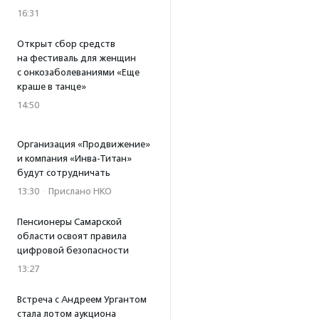
16:31
Открыт сбор средств
на фестиваль для женщин
с онкозаболеваниями «Еще
краше в танце»
14:50
Организация «Продвижение»
и компания «Инва-Титан»
будут сотрудничать
13:30
·
Прислано НКО
Пенсионеры Самарской
области освоят правила
цифровой безопасности
13:27
Встреча с Андреем Ургантом
стала лотом аукциона