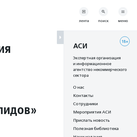
лента
поиск
меню
18+
ия
АСИ
Экспертная организация
и информационное
агентство некоммерческого
сектора
О нас
Контакты
лидов»
Сотрудники
Мероприятия АСИ
Прислать новость
Полезная библиотека
Наши издания