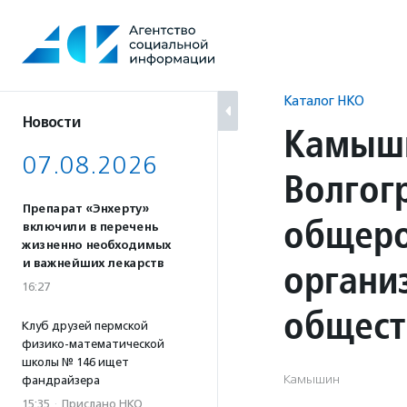
Перейти
к
содержанию
Каталог НКО
Новости
Камыши
07.08.2026
Волгог
Препарат «Энхерту»
общеро
включили в перечень
жизненно необходимых
органи
и важнейших лекарств
16:27
общест
Клуб друзей пермской
физико-математической
школы № 146 ищет
Камышин
фандрайзера
15:35
·
Прислано НКО