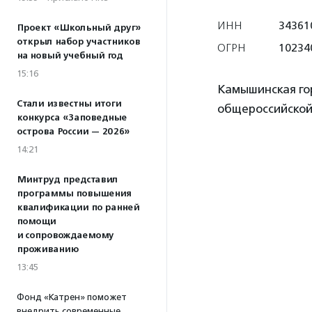
ИНН
34361
Проект «Школьный друг»
открыл набор участников
ОГРН
10234
на новый учебный год
15:16
Камышинская го
Стали известны итоги
общероссийской
конкурса «Заповедные
острова России — 2026»
14:21
Минтруд представил
программы повышения
квалификации по ранней
помощи
и сопровождаемому
проживанию
13:45
Фонд «Катрен» поможет
внедрить современные