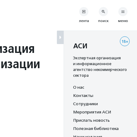
лента
поиск
меню
18+
изация
АСИ
низации
Экспертная организация
и информационное
агентство некоммерческого
сектора
О нас
Контакты
Сотрудники
Мероприятия АСИ
Прислать новость
Полезная библиотека
Наши издания