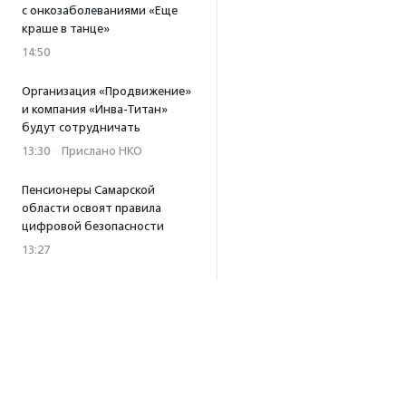
с онкозаболеваниями «Еще
краше в танце»
14:50
Организация «Продвижение»
и компания «Инва-Титан»
будут сотрудничать
13:30
·
Прислано НКО
Пенсионеры Самарской
области освоят правила
цифровой безопасности
13:27
Встреча с Андреем Ургантом
стала лотом аукциона
в поддержку фонда
«Бумажная птица»
11:45
·
Прислано НКО