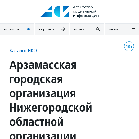
Перейти
к
содержанию
новости
сервисы
поиск
меню
18+
Каталог НКО
Арзамасская
городская
организация
Нижегородской
областной
организации