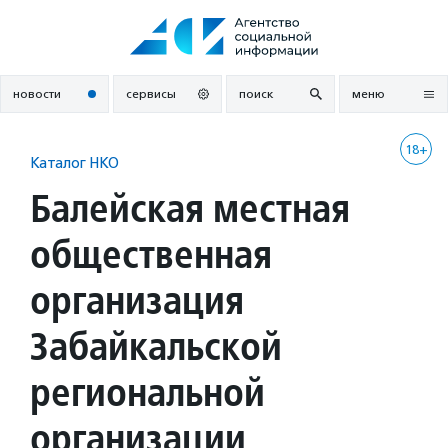
Перейти
к
содержанию
новости
сервисы
поиск
меню
18+
Каталог НКО
Балейская местная
общественная
организация
Забайкальской
региональной
организации