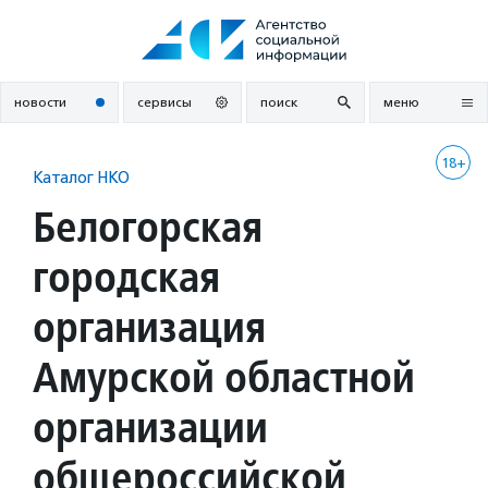
Перейти
к
содержанию
новости
сервисы
поиск
меню
18+
Каталог НКО
Белогорская
городская
организация
Амурской областной
организации
общероссийской