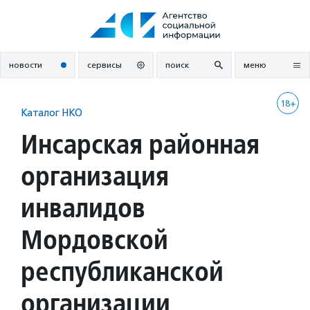
Перейти
к
содержанию
новости
сервисы
поиск
меню
18+
Каталог НКО
Инсарская районная
организация
инвалидов
Мордовской
республиканской
организации