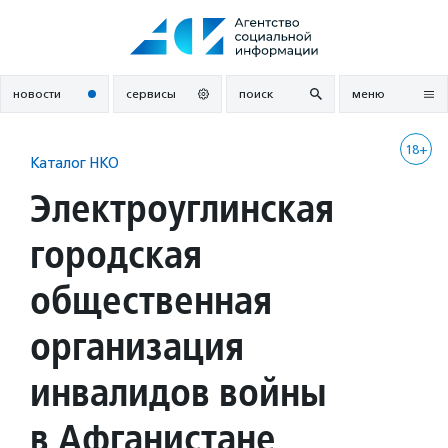
Перейти
к
содержанию
новости
сервисы
поиск
меню
18+
Каталог НКО
Электроуглинская
городская
общественная
организация
инвалидов войны
в Афганистане