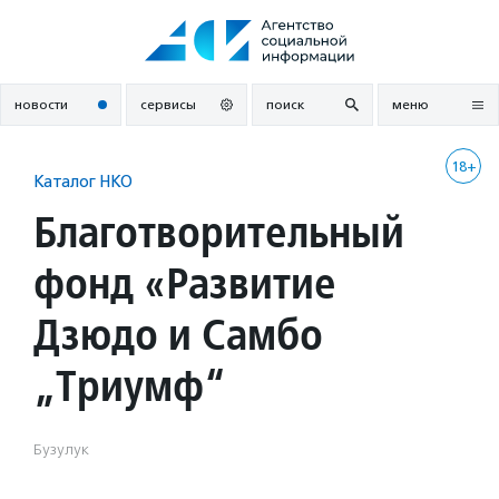
Перейти
к
содержанию
новости
сервисы
поиск
меню
18+
Каталог НКО
Благотворительный
фонд «Развитие
Дзюдо и Самбо
„Триумф“
Бузулук