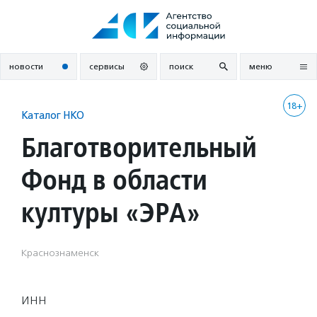
Перейти
к
содержанию
новости
сервисы
поиск
меню
18+
Каталог НКО
Благотворительный
Фонд в области
културы «ЭРА»
Краснознаменск
ИНН