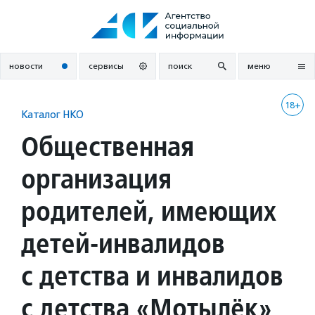
Перейти
к
содержанию
новости
сервисы
поиск
меню
18+
Каталог НКО
Общественная
организация
родителей, имеющих
детей-инвалидов
с детства и инвалидов
с детства «Мотылёк»