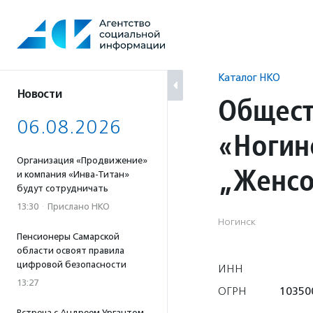
Перейти
к
содержанию
Каталог НКО
Новости
Общест
06.08.2026
«Ногин
Организация «Продвижение»
„Женсо
и компания «Инва-Титан»
будут сотрудничать
13:30
·
Прислано НКО
Ногинск
Пенсионеры Самарской
области освоят правила
цифровой безопасности
ИНН
13:27
ОГРН
10350
Встреча с Андреем Ургантом