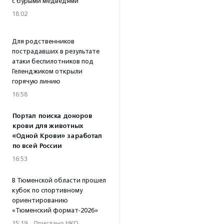
с бурыми медведями
18:02
Для родственников
пострадавших в результате
атаки беспилотников под
Геленджиком открыли
горячую линию
16:58
Портал поиска доноров
крови для животных
«Одной Крови» заработал
по всей России
16:53
В Тюменской области прошел
кубок по спортивному
ориентированию
«Тюменский формат-2026»
15:19
·
Прислано НКО