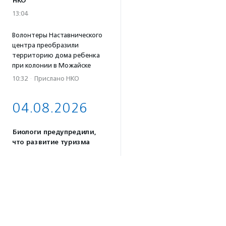
НКО
13:04
Волонтеры Наставнического
центра преобразили
территорию дома ребенка
при колонии в Можайске
10:32
·
Прислано НКО
04.08.2026
Биологи предупредили,
что развитие туризма
на Камчатке может
навредить косаткам
17:59
Почти половина
соцпредприятий России
сосредоточена в 10 регионах