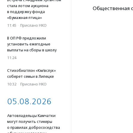
стала лотом аукциона
Общественная о
в поддержку фонда
«Бумажная птица»
11:45
·
Прислано НКО
В ОП РФ предложили
установить ежегодные
выплаты на сборы в школу
11:24
Стихобиатлон «Км/вслух»
соберет семьи в Липецке
10:32
·
Прислано НКО
05.08.2026
Автовладельцы Камчатки
могут получить стикеры
о правилах добрососедства