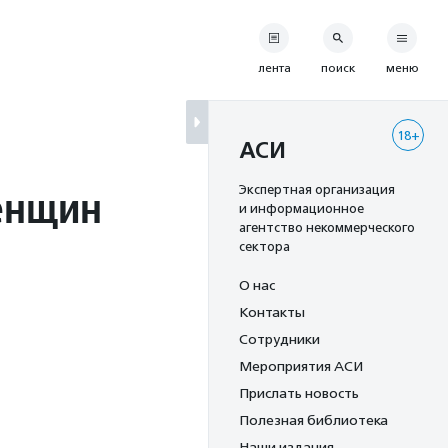
лента
поиск
меню
18+
АСИ
енщин
Экспертная организация
и информационное
агентство некоммерческого
сектора
О нас
Контакты
Сотрудники
Мероприятия АСИ
Прислать новость
Полезная библиотека
Наши издания