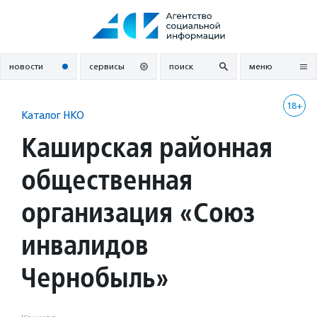
Перейти
к
содержанию
новости
сервисы
поиск
меню
18+
Каталог НКО
Каширская районная
общественная
организация «Союз
инвалидов
Чернобыль»