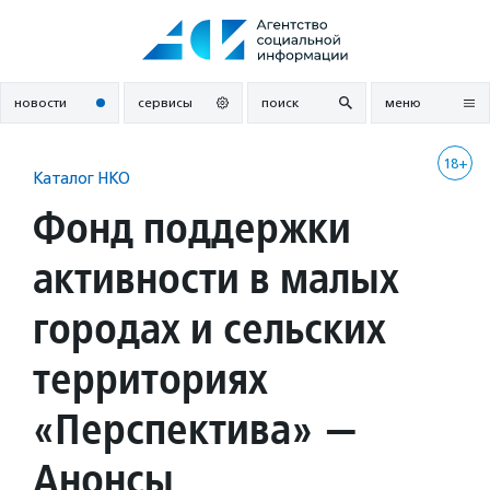
Перейти
к
содержанию
новости
сервисы
поиск
меню
18+
Каталог НКО
Фонд поддержки
активности в малых
городах и сельских
территориях
«Перспектива» —
Анонсы