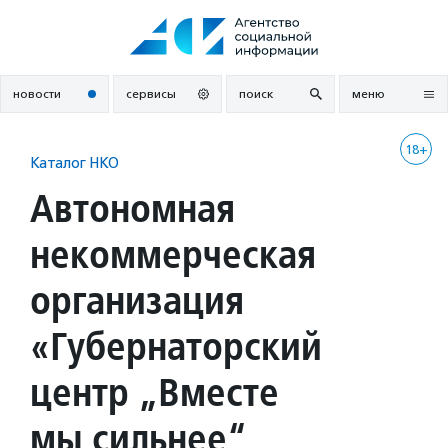
Перейти
к
содержанию
новости
сервисы
поиск
меню
18+
Каталог НКО
Автономная
некоммерческая
организация
«Губернаторский
центр „Вместе
мы сильнее“