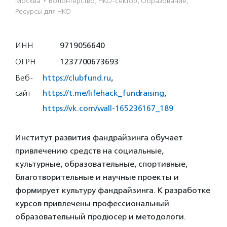
Москва
·
Волонтерство, НКО-сектор, Образование,
Ресурсы для НКО
ИНН
9719056640
ОГРН
1237700673693
Веб-
https://clubfund.ru
,
сайт
https://t.me/lifehack_fundraising
,
https://vk.com/wall-165236167_189
Институт развития фандрайзинга обучает
привлечению средств на социальные,
культурные, образовательные, спортивные,
благотворительные и научные проекты и
формирует культуру фандрайзинга. К разработке
курсов привлечены профессиональный
образовательный продюсер и методологи.