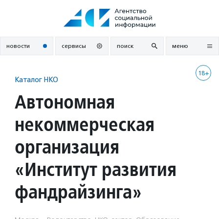
Перейти
к
содержанию
новости
сервисы
поиск
меню
18+
Каталог НКО
Автономная
некоммерческая
организация
«Институт развития
фандрайзинга»