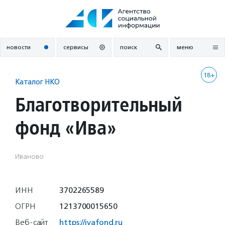
Перейти
к
содержанию
новости
сервисы
поиск
меню
18+
Каталог НКО
Благотворительный
фонд «Ива»
Иваново
ИНН
3702265589
ОГРН
1213700015650
Веб-сайт
https://ivafond.ru