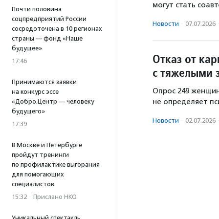
могут стать соав
Почти половина
соцпредприятий России
Новости
·
07.07.2026
сосредоточена в 10 регионах
страны — фонд «Наше
будущее»
Отказ от ка
17:46
с тяжелыми 
Принимаются заявки
Опрос 249 женщин
на конкурс эссе
не определяет пс
«Добро.Центр — человеку
будущего»
Новости
·
02.07.2026
17:39
В Москве и Петербурге
пройдут тренинги
по профилактике выгорания
для помогающих
специалистов
15:32
·
Прислано НКО
Уникальный спектакль