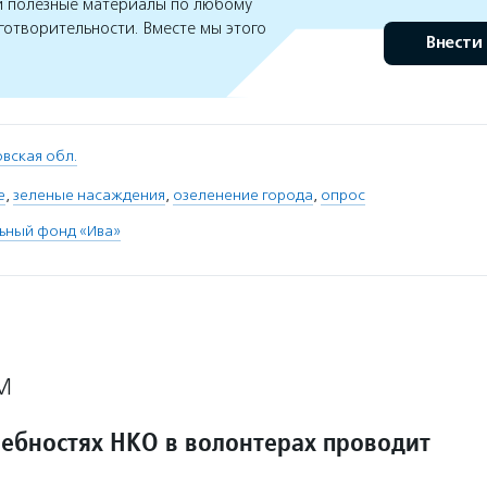
 полезные материалы по любому
готворительности. Вместе мы этого
Внести
вская обл.
е
,
зеленые насаждения
,
озеленение города
,
опрос
ьный фонд «Ива»
М
ребностях НКО в волонтерах проводит