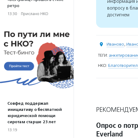
информация и
ретро
вопросу в бла
13:30
·
Прислано НКО
достигнем
Иваново
,
Ивано
ТЕГИ:
анкетировани
НКО:
Благотворител
Совфед поддержал
РЕКОМЕНДУЕ
инициативу о бесплатной
юридической помощи
сиротам старше 23 лет
Опрос о пот
13:19
Everland