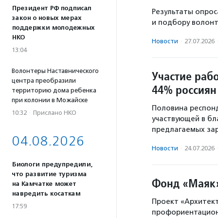
Президент РФ подписал
Результаты опрос
закон о новых мерах
и подбору волонт
поддержки молодежных
НКО
Новости
·
27.07.2026
13:04
Волонтеры Наставнического
Участие раб
центра преобразили
44% россиян
территорию дома ребенка
при колонии в Можайске
Половина респонд
10:32
·
Прислано НКО
участвующей в бл
предлагаемых зар
04.08.2026
Новости
·
24.07.2026
Биологи предупредили,
что развитие туризма
Фонд «Маяк»
на Камчатке может
навредить косаткам
Проект «Архитек
17:59
профориентацион