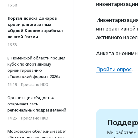
инвентаризации
16:58
Портал поиска доноров
Инвентаризация
крови для животных
интерактивной 
«Одной Крови» заработал
активного насе
по всей России
16:53
Анкета анонимна
В Тюменской области прошел
кубок по спортивному
Пройти опрос
.
ориентированию
«Тюменский формат-2026»
15:19
·
Прислано НКО
Организация «Радость»
открывает сеть
региональных подразделений
14:25
·
Прислано НКО
Поддерж
Московский юбилейный забег
Мы работаем, 
«Без границ» прошел в стиле