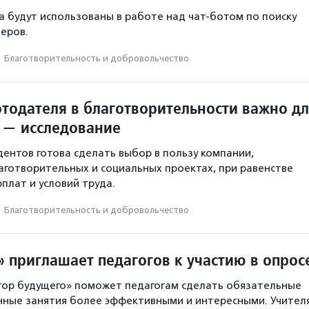
а будут использованы в работе над чат-ботом по поиску
еров.
·
Благотвори­тель­ность и доброволь­чест­во
отодателя в благотворительности важно д
 — исследование
ентов готова сделать выбор в пользу компании,
аготворительных и социальных проектах, при равенстве
плат и условий труда.
·
Благотвори­тель­ность и доброволь­чест­во
 приглашает педагогов к участию в опрос
тор будущего» поможет педагогам сделать обязательные
ные занятия более эффективными и интересными. Учител