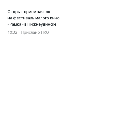
Открыт прием заявок
на фестиваль малого кино
«Рамка» в Нижнеудинске
10:32
·
Прислано НКО
03.08.2026
Фонд «Онкологика» открыл
центры поддержки
онкопациентов в шести
регионах России
18:37
Российским студентам могут
разрешить защищать
дипломы в виде социальных
проектов
17:57
Об агентстве