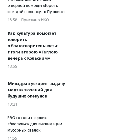
о первой помощи «Гореть
звездой» покажут в Пушкино
13:58
·
Прислано НКО
Как культура помогает
говорить
о благотворительности:
итоги второго «Теплого
вечера с Кольским»
13:55
Минздрав ускорит выдачу
медзаключений для
будущих опекунов
13:21
РЭО готовит сервис
«Экопульс» для ликвидации
мусорных свалок
11:55