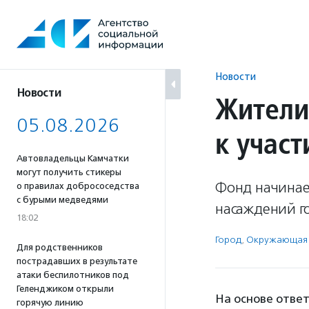
Перейти
к
содержанию
Новости
Новости
Жители
05.08.2026
к учас
Автовладельцы Камчатки
могут получить стикеры
Фонд начинае
о правилах добрососедства
с бурыми медведями
насаждений г
18:02
Город
,
Окружающая 
Для родственников
пострадавших в результате
атаки беспилотников под
Геленджиком открыли
На основе отве
горячую линию