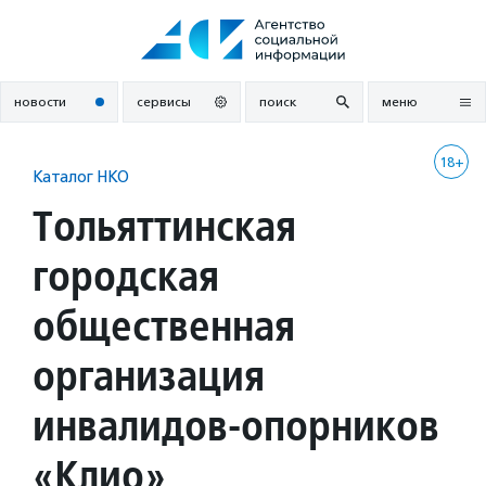
Перейти
к
содержанию
новости
сервисы
поиск
меню
18+
Каталог НКО
Тольяттинская
городская
общественная
организация
инвалидов-опорников
«Клио»