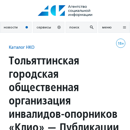
Перейти
к
содержанию
новости
сервисы
поиск
меню
18+
Каталог НКО
Тольяттинская
городская
общественная
организация
инвалидов-опорников
«Клио» — Публикации