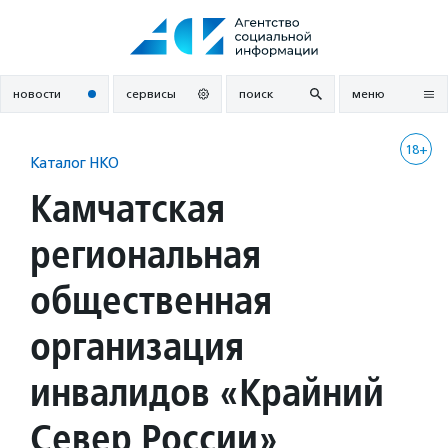
Перейти
к
содержанию
новости
сервисы
поиск
меню
18+
Каталог НКО
Камчатская
региональная
общественная
организация
инвалидов «Крайний
Север России»