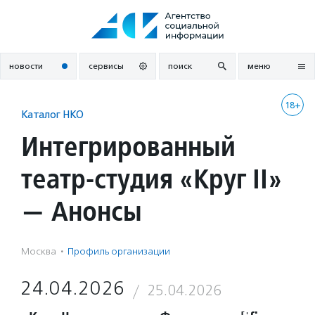
Перейти
к
содержанию
новости
сервисы
поиск
меню
18+
Каталог НКО
Интегрированный
театр-студия «Круг II»
— Анонсы
Москва
·
Профиль организации
24.04.2026
25.04.2026