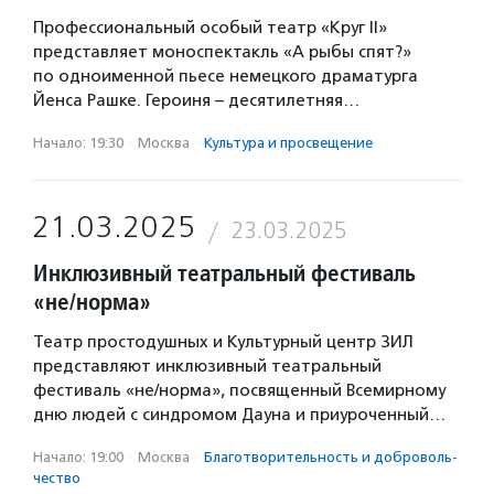
Профессиональный особый театр «Круг II»
представляет моноспектакль «А рыбы спят?»
по одноименной пьесе немецкого драматурга
Йенса Рашке. Героиня – десятилетняя…
Начало: 19:30
·
Москва
·
Культура и просвещение
21.03.2025
23.03.2025
Инклюзивный театральный фестиваль
«не/норма»
Театр простодушных и Культурный центр ЗИЛ
представляют инклюзивный театральный
фестиваль «не/норма», посвященный Всемирному
дню людей с синдромом Дауна и приуроченный…
Начало: 19:00
·
Москва
·
Благотвори­тель­ность и доброволь­
чест­во