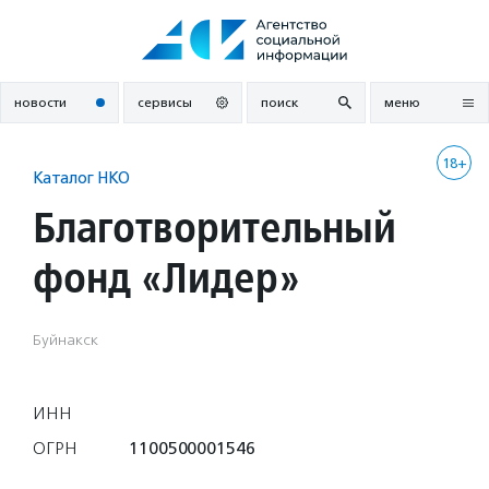
Перейти
к
содержанию
новости
сервисы
поиск
меню
18+
Каталог НКО
Благотворительный
фонд «Лидер»
Буйнакск
ИНН
ОГРН
1100500001546