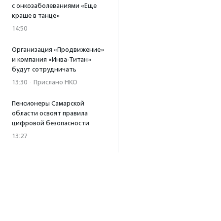
с онкозаболеваниями «Еще
краше в танце»
14:50
Организация «Продвижение»
и компания «Инва-Титан»
будут сотрудничать
13:30
·
Прислано НКО
Пенсионеры Самарской
области освоят правила
цифровой безопасности
13:27
Встреча с Андреем Ургантом
стала лотом аукциона
в поддержку фонда
«Бумажная птица»
11:45
·
Прислано НКО