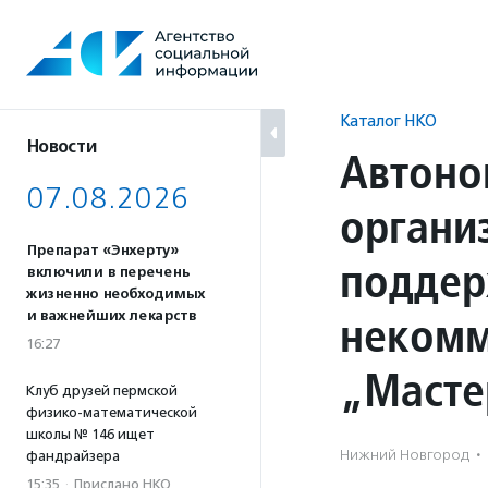
Перейти
к
содержанию
Каталог НКО
Новости
Автоно
07.08.2026
органи
Препарат «Энхерту»
поддер
включили в перечень
жизненно необходимых
некомм
и важнейших лекарств
16:27
„Масте
Клуб друзей пермской
физико-математической
школы № 146 ищет
Нижний Новгород
·
фандрайзера
15:35
·
Прислано НКО