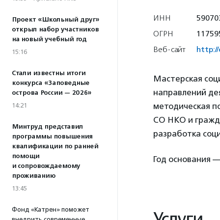
ИНН
59070
Проект «Школьный друг»
открыл набор участников
ОГРН
11759
на новый учебный год
Веб-сайт
http:
15:16
Стали известны итоги
Мастерская соц
конкурса «Заповедные
направлений де
острова России — 2026»
методическая п
14:21
СО НКО и гражд
Минтруд представил
разработка соц
программы повышения
квалификации по ранней
помощи
Год основания —
и сопровождаемому
проживанию
13:45
Фонд «Катрен» поможет
Услуги
внедрить современные