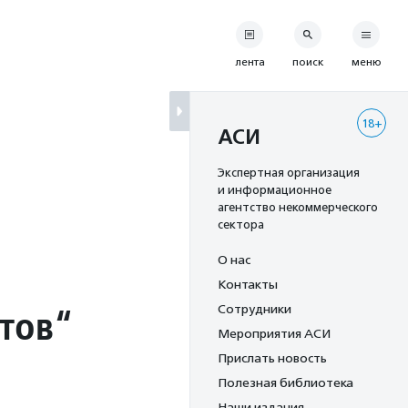
лента
поиск
меню
18+
АСИ
Экспертная организация
и информационное
агентство некоммерческого
сектора
О нас
Контакты
тов“
Сотрудники
Мероприятия АСИ
Прислать новость
Полезная библиотека
Наши издания