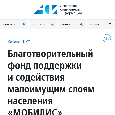
Перейти
к
содержанию
новости
сервисы
поиск
меню
18+
Каталог НКО
Благотворительный
фонд поддержки
и содействия
малоимущим слоям
населения
«МОБИЛИС»