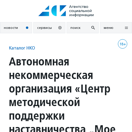
Перейти
к
содержанию
новости
сервисы
поиск
меню
18+
Каталог НКО
Автономная
некоммерческая
организация «Центр
методической
поддержки
наставничества „Мое