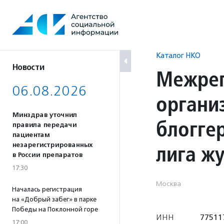
Перейти
к
содержанию
Каталог НКО
Новости
Межрег
06.08.2026
органи
Минздрав уточнил
блогге
правила передачи
пациентам
лига ж
незарегистрированных
в России препаратов
17:30
Москва
Началась регистрация
на «Добрый забег» в парке
Победы на Поклонной горе
ИНН
77511
17:00