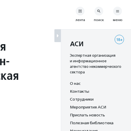
лента
поиск
меню
18+
я
АСИ
н-
Экспертная организация
и информационное
агентство некоммерческого
ская
сектора
О нас
Контакты
Сотрудники
Мероприятия АСИ
Прислать новость
Полезная библиотека
Наши издания