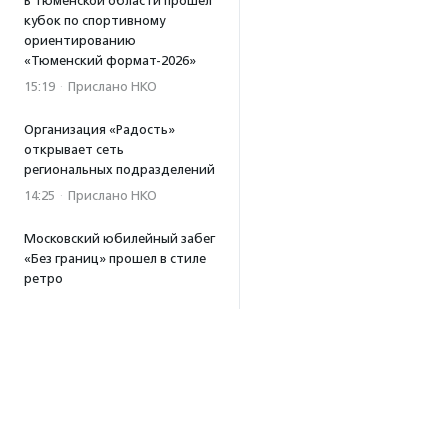
В Тюменской области прошел
кубок по спортивному
ориентированию
«Тюменский формат-2026»
15:19
·
Прислано НКО
Организация «Радость»
открывает сеть
региональных подразделений
14:25
·
Прислано НКО
Московский юбилейный забег
«Без границ» прошел в стиле
ретро
13:30
·
Прислано НКО
Совфед поддержал
инициативу о бесплатной
юридической помощи
сиротам старше 23 лет
13:19