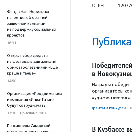
ОГРН
12077
Фонд «Наш Норильск»
напомнил об осенней
заявочной кампании
на поддержку социальных
проектов
Публика
16:31
Открыт сбор средств
на фестиваль для женщин
Победителей
с онкозаболеваниями «Еще
в Новокузне
краше в танце»
14:50
Награды победите
организаторы кон
Организация «Продвижение»
художественного 
и компания «Инва-Титан»
будут сотрудничать
Гранты и конкурсы
·
0
13:30
·
Прислано НКО
Пенсионеры Самарской
В Кузбассе 
области освоят правила