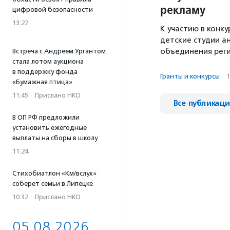
рекламу
цифровой безопасности
13:27
К участию в конк
детские студии а
объединения реги
Встреча с Андреем Ургантом
стала лотом аукциона
в поддержку фонда
Гранты и конкурсы
·
1
«Бумажная птица»
11:45
·
Прислано НКО
Все публикац
В ОП РФ предложили
установить ежегодные
выплаты на сборы в школу
11:24
Стихобиатлон «Км/вслух»
соберет семьи в Липецке
10:32
·
Прислано НКО
05.08.2026