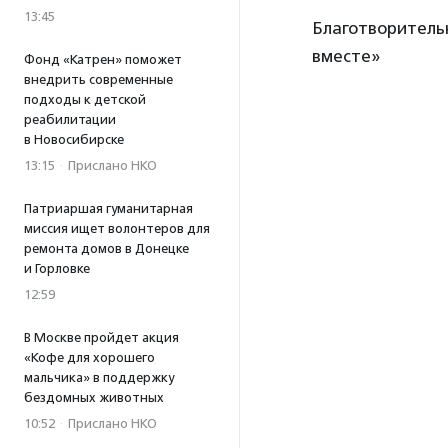
13:45
Благотворитель
вместе»
Фонд «Катрен» поможет
внедрить современные
подходы к детской
реабилитации
в Новосибирске
13:15
·
Прислано НКО
Патриаршая гуманитарная
миссия ищет волонтеров для
ремонта домов в Донецке
и Горловке
12:59
В Москве пройдет акция
«Кофе для хорошего
мальчика» в поддержку
бездомных животных
10:52
·
Прислано НКО