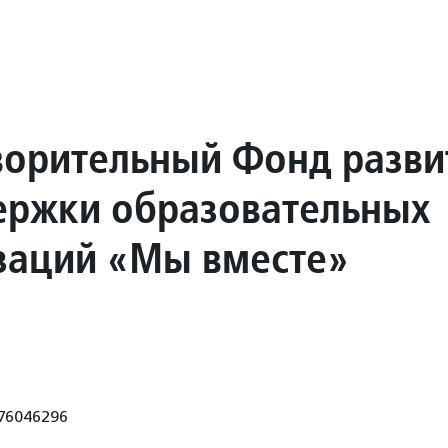
ворительный Фонд разви
ержки образовательных
заций «Мы вместе»
76046296