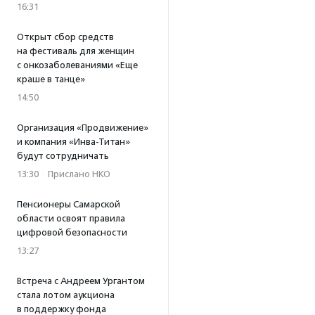
16:31
Открыт сбор средств
на фестиваль для женщин
с онкозаболеваниями «Еще
краше в танце»
14:50
Организация «Продвижение»
и компания «Инва-Титан»
будут сотрудничать
13:30
·
Прислано НКО
Пенсионеры Самарской
области освоят правила
цифровой безопасности
13:27
Встреча с Андреем Ургантом
стала лотом аукциона
в поддержку фонда