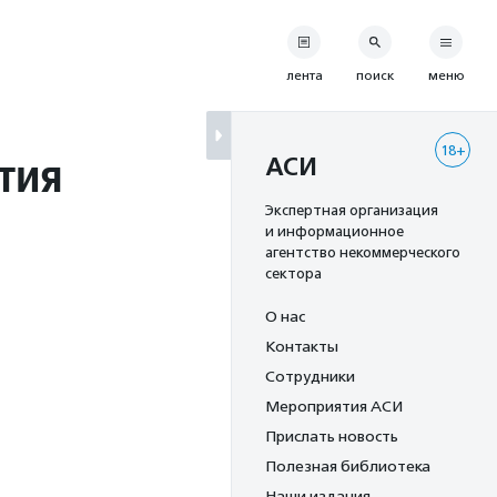
лента
поиск
меню
18+
тия
АСИ
Экспертная организация
и информационное
агентство некоммерческого
сектора
О нас
Контакты
Сотрудники
Мероприятия АСИ
Прислать новость
Полезная библиотека
Наши издания