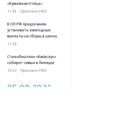
«Бумажная птица»
11:45
·
Прислано НКО
В ОП РФ предложили
установить ежегодные
выплаты на сборы в школу
11:24
Стихобиатлон «Км/вслух»
соберет семьи в Липецке
10:32
·
Прислано НКО
05.08.2026
Автовладельцы Камчатки
могут получить стикеры
о правилах добрососедства
с бурыми медведями
18:02