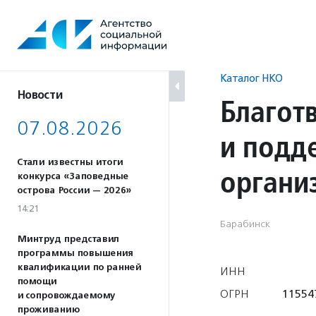
Перейти
к
содержанию
Каталог НКО
Новости
Благот
07.08.2026
и подд
Стали известны итоги
органи
конкурса «Заповедные
острова России — 2026»
14:21
Барабинск
Минтруд представил
программы повышения
квалификации по ранней
ИНН
помощи
ОГРН
11554
и сопровождаемому
проживанию