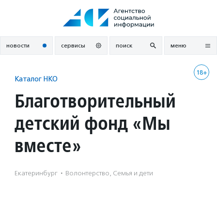
Перейти
к
содержанию
новости
сервисы
поиск
меню
18+
Каталог НКО
Благотворительный
детский фонд «Мы
вместе»
Екатеринбург
·
Волонтерство, Семья и дети