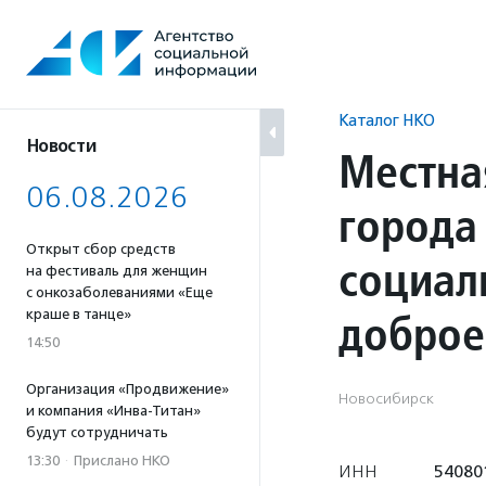
Перейти
к
содержанию
Каталог НКО
Новости
Местна
06.08.2026
города
Открыт сбор средств
социал
на фестиваль для женщин
с онкозаболеваниями «Еще
доброе
краше в танце»
14:50
Организация «Продвижение»
Новосибирск
и компания «Инва-Титан»
будут сотрудничать
13:30
·
Прислано НКО
ИНН
54080