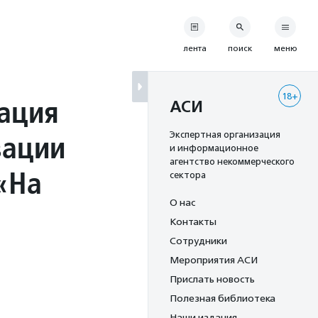
лента
поиск
меню
18+
ация
АСИ
зации
Экспертная организация
и информационное
агентство некоммерческого
«На
сектора
О нас
Контакты
Сотрудники
Мероприятия АСИ
Прислать новость
Полезная библиотека
Наши издания