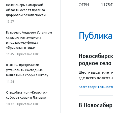
ОГРН
11754
Пенсионеры Самарской
области освоят правила
цифровой безопасности
13:27
Публика
Встреча с Андреем Ургантом
стала лотом аукциона
в поддержку фонда
«Бумажная птица»
Новосибирск
11:45
·
Прислано НКО
родное село
В ОП РФ предложили
установить ежегодные
Шестнадцатилетни
выплаты на сборы в школу
где всего полсотн
11:24
Благотвори­тель­ност
Стихобиатлон «Км/вслух»
соберет семьи в Липецке
В Новосибир
10:32
·
Прислано НКО