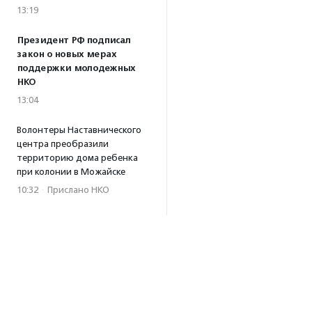
13:19
Президент РФ подписал
закон о новых мерах
поддержки молодежных
НКО
13:04
Волонтеры Наставнического
центра преобразили
территорию дома ребенка
при колонии в Можайске
10:32
·
Прислано НКО
04.08.2026
Биологи предупредили,
что развитие туризма
на Камчатке может
навредить косаткам