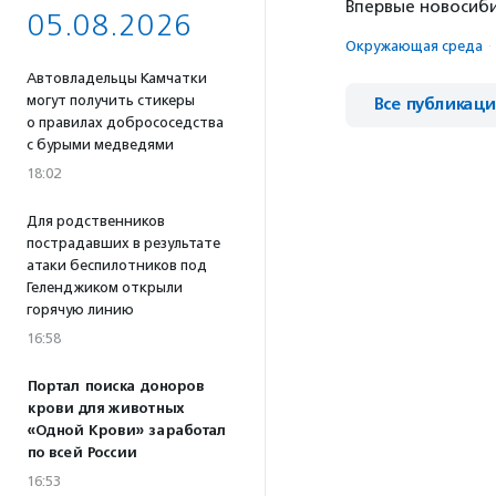
Впервые новосиби
05.08.2026
Окружающая среда
·
Автовладельцы Камчатки
могут получить стикеры
Все публикац
о правилах добрососедства
с бурыми медведями
18:02
Для родственников
пострадавших в результате
атаки беспилотников под
Геленджиком открыли
горячую линию
16:58
Портал поиска доноров
крови для животных
«Одной Крови» заработал
по всей России
16:53