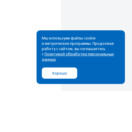
Мы используем файлы cookie
и метрические программы. Продолжая
работу с сайтом, вы соглашаетесь
Рассылка
с
Политикой обработки персональных
данных
Cамые свежие новости,
лучшие материалы в вашем
Хорошо
почтовом ящике
Подписаться