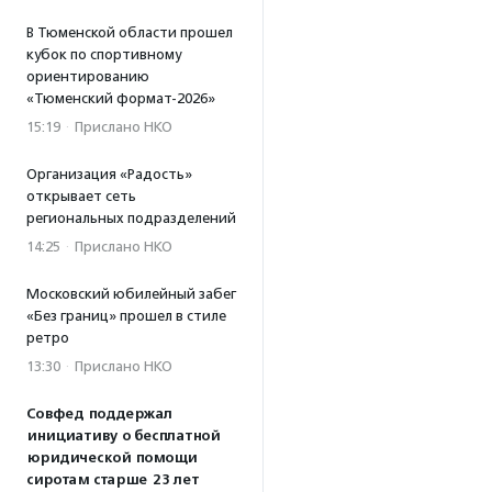
В Тюменской области прошел
кубок по спортивному
ориентированию
«Тюменский формат-2026»
15:19
·
Прислано НКО
Организация «Радость»
открывает сеть
региональных подразделений
14:25
·
Прислано НКО
Московский юбилейный забег
«Без границ» прошел в стиле
ретро
13:30
·
Прислано НКО
Совфед поддержал
инициативу о бесплатной
юридической помощи
сиротам старше 23 лет