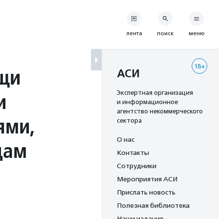
лента
поиск
меню
18+
щи
АСИ
и
Экспертная организация
и информационное
агентство некоммерческого
ями,
сектора
О нас
дам
Контакты
Сотрудники
Мероприятия АСИ
Прислать новость
Полезная библиотека
Наши издания