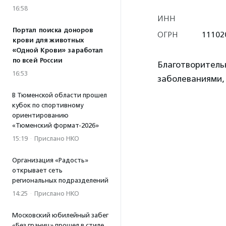
16:58
ИНН
Портал поиска доноров
ОГРН
11102
крови для животных
«Одной Крови» заработал
по всей России
Благотворитель
16:53
заболеваниями,
В Тюменской области прошел
кубок по спортивному
ориентированию
«Тюменский формат-2026»
15:19
·
Прислано НКО
Организация «Радость»
открывает сеть
региональных подразделений
14:25
·
Прислано НКО
Московский юбилейный забег
«Без границ» прошел в стиле