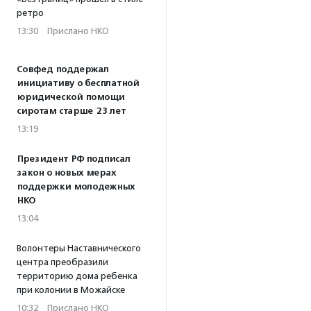
ретро
13:30
·
Прислано НКО
Совфед поддержал
инициативу о бесплатной
юридической помощи
сиротам старше 23 лет
13:19
Президент РФ подписал
закон о новых мерах
поддержки молодежных
НКО
13:04
Волонтеры Наставнического
центра преобразили
территорию дома ребенка
при колонии в Можайске
10:32
·
Прислано НКО