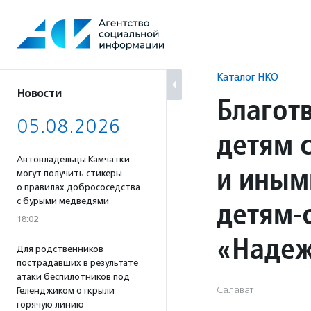
Перейти
к
содержанию
Каталог НКО
Новости
Благот
05.08.2026
детям 
Автовладельцы Камчатки
и иным
могут получить стикеры
о правилах добрососедства
детям-
с бурыми медведями
18:02
«Наде
Для родственников
пострадавших в результате
атаки беспилотников под
Салават
Геленджиком открыли
горячую линию