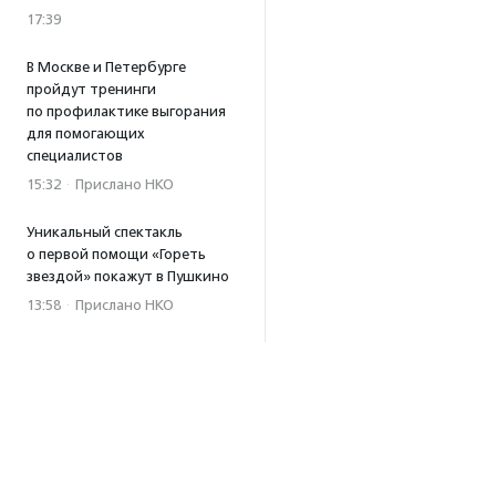
17:39
В Москве и Петербурге
пройдут тренинги
по профилактике выгорания
для помогающих
специалистов
15:32
·
Прислано НКО
Уникальный спектакль
о первой помощи «Гореть
звездой» покажут в Пушкино
13:58
·
Прислано НКО
Как культура помогает
говорить
о благотворительности:
итоги второго «Теплого
вечера с Кольским»
13:55