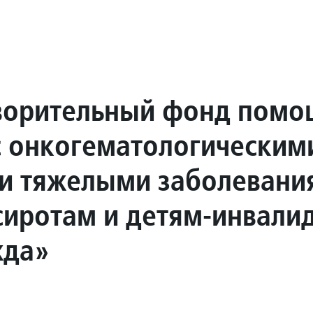
ворительный фонд помо
с онкогематологическим
и тяжелыми заболевани
сиротам и детям-инвали
жда»