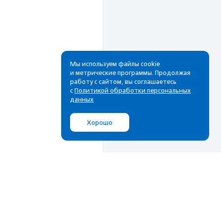
Мы используем файлы cookie
и метрические программы. Продолжая
работу с сайтом, вы соглашаетесь
Рассылка
с
Политикой обработки персональных
данных
Cамые свежие новости,
лучшие материалы в вашем
Хорошо
почтовом ящике
Подписаться