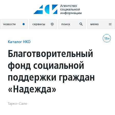
Перейти
к
содержанию
новости
сервисы
поиск
меню
18+
Каталог НКО
Благотворительный
фонд социальной
поддержки граждан
«Надежда»
Тарко-Сале