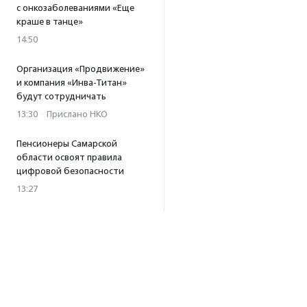
с онкозаболеваниями «Еще
краше в танце»
14:50
Организация «Продвижение»
и компания «Инва-Титан»
будут сотрудничать
13:30
·
Прислано НКО
Пенсионеры Самарской
области освоят правила
цифровой безопасности
13:27
Встреча с Андреем Ургантом
стала лотом аукциона
в поддержку фонда
«Бумажная птица»
11:45
·
Прислано НКО