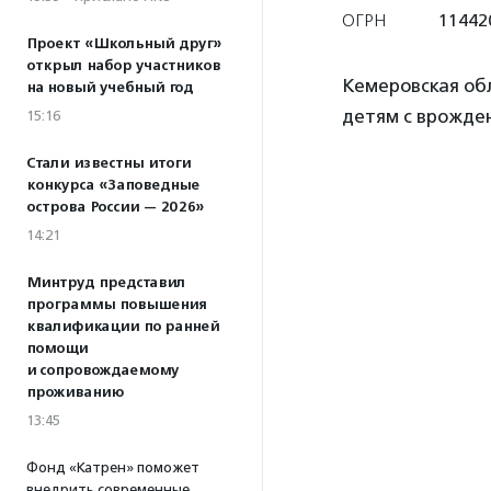
ОГРН
11442
Проект «Школьный друг»
открыл набор участников
Кемеровская об
на новый учебный год
детям с врожде
15:16
Стали известны итоги
конкурса «Заповедные
острова России — 2026»
14:21
Минтруд представил
программы повышения
квалификации по ранней
помощи
и сопровождаемому
проживанию
13:45
Фонд «Катрен» поможет
внедрить современные