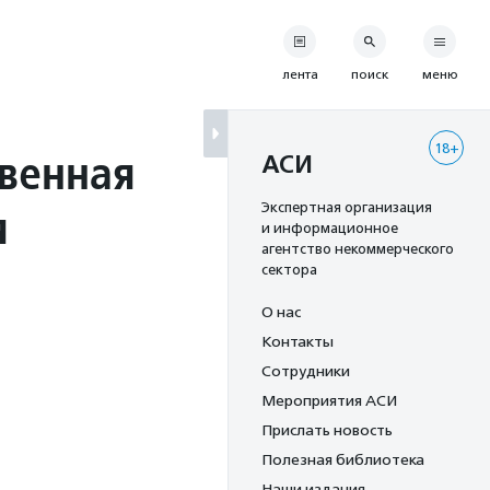
лента
поиск
меню
18+
венная
АСИ
я
Экспертная организация
и информационное
агентство некоммерческого
сектора
О нас
Контакты
Сотрудники
Мероприятия АСИ
Прислать новость
Полезная библиотека
Наши издания